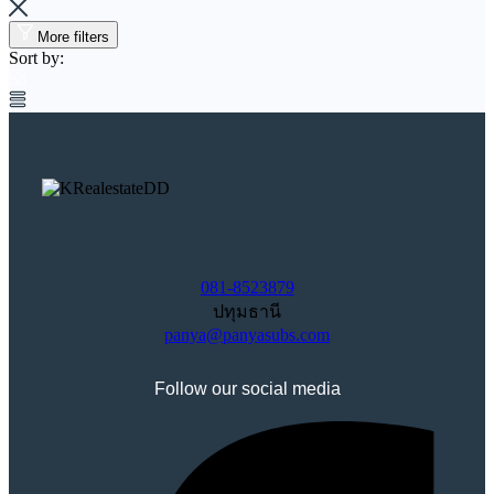
More filters
Sort by:
081-8523879
ปทุมธานี
panya@panyasubs.com
Follow our social media