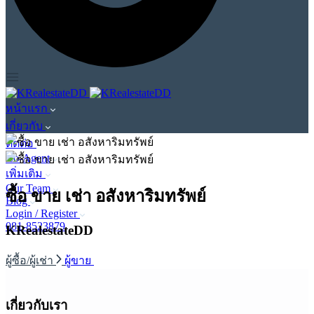
หน้าแรก
เกี่ยวกับ
ติดต่อ
Co-Agent
เพิ่มเติม
Our Team
ซื้อ ขาย เช่า อสังหาริมทรัพย์
Blog
Login / Register
081-8523879
KRealestateDD
ผู้ซื้อ/ผู้เช่า
ผู้ขาย
เกี่ยวกับเรา