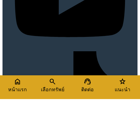
home
search
support_agent
star
×
หน้าแรก
เลือกทรัพย์
ติดต่อ
แนะนำ